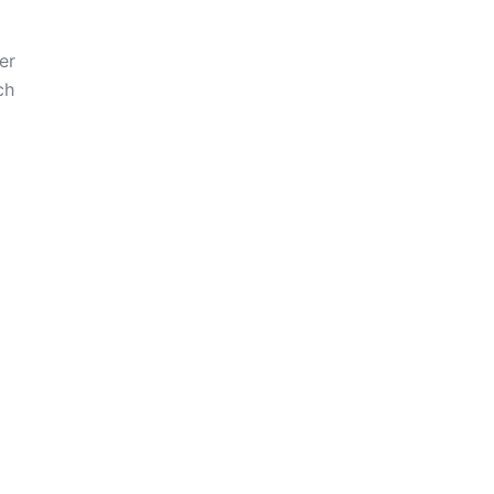
er
ch