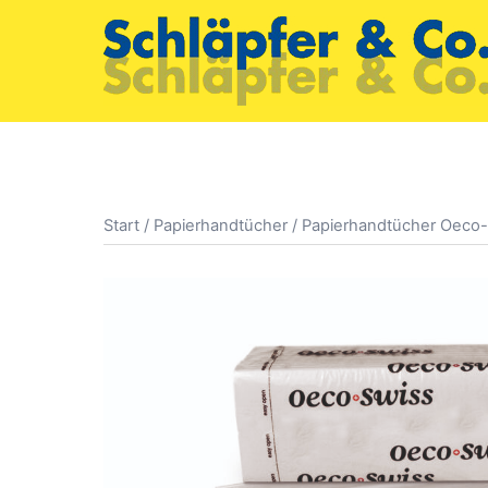
Zum
Inhalt
springen
Start
/
Papierhandtücher
/ Papierhandtücher Oeco-