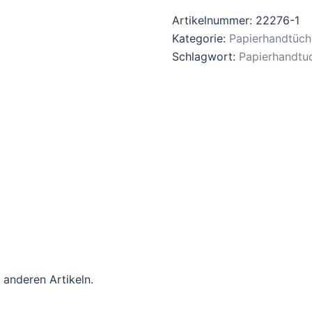
Falz
Artikelnummer:
22276-1
22276
Kategorie:
Papierhandtüch
Menge
Schlagwort:
Papierhandtu
 anderen Artikeln.