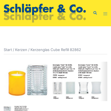
Zum
Inhalt
Suche
Men
springen
ums
Start
/
Kerzen
/ Kerzenglas Cube Refill 82862