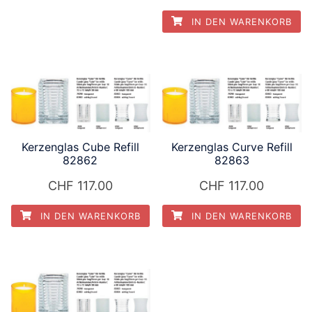
Dieses
Produkt
IN DEN WARENKORB
weist
mehrere
Varianten
auf.
Die
Optionen
Kerzenglas Cube Refill
Kerzenglas Curve Refill
können
82862
82863
auf
der
CHF
117.00
CHF
117.00
Produktseite
IN DEN WARENKORB
IN DEN WARENKORB
gewählt
werden