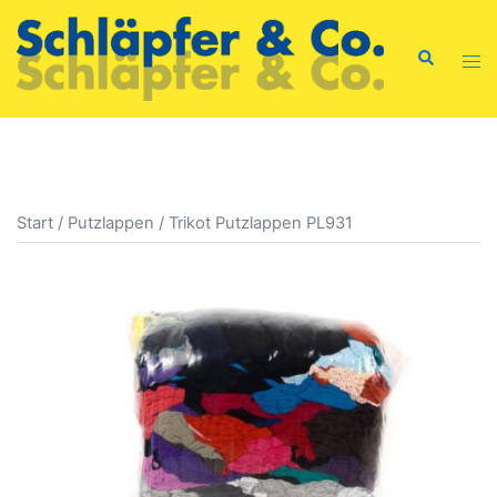
Zum
Inhalt
Suche
Men
springen
ums
Start
/
Putzlappen
/ Trikot Putzlappen PL931