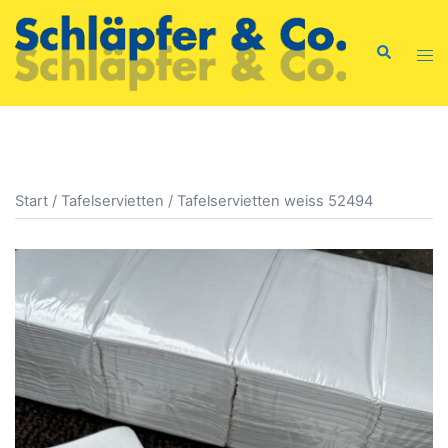
Zum
Inhalt
Suche
Men
springen
ums
Start
/
Tafelservietten
/ Tafelservietten weiss 52494