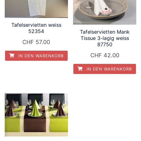
Tafelservietten weiss
52354
Tafelservietten Mank
Tissue 3-lagig weiss
CHF
57.00
87750
CHF
42.00
IN DEN WARENKORB
IN DEN WARENKORB