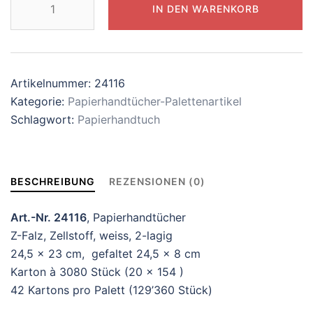
IN DEN WARENKORB
Oeco-
Swiss
Z-
Falz
Artikelnummer:
24116
24116
Kategorie:
Papierhandtücher-Palettenartikel
Menge
Schlagwort:
Papierhandtuch
BESCHREIBUNG
REZENSIONEN (0)
Art.-Nr. 24116
, Papierhandtücher
Z-Falz, Zellstoff, weiss, 2-lagig
24,5 x 23 cm, gefaltet 24,5 x 8 cm
Karton à 3080 Stück (20 x 154 )
42 Kartons pro Palett (129’360 Stück)