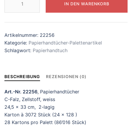
IN DEN WARENKORB
Oeco-
Swiss
C-
Falz
Artikelnummer:
22256
22256
Kategorie:
Papierhandtücher-Palettenartikel
Menge
Schlagwort:
Papierhandtuch
BESCHREIBUNG
REZENSIONEN (0)
Art.-Nr. 22256
, Papierhandtücher
C-Falz, Zellstoff, weiss
24,5 x 33 cm, 2-lagig
Karton à 3072 Stück (24 x 128 )
28 Kartons pro Palett (86’016 Stück)