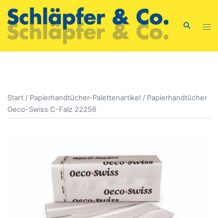
Zum
Inhalt
Suche
Men
springen
ums
Start
/
Papierhandtücher-Palettenartikel
/ Papierhandtücher
Oeco-Swiss C-Falz 22256