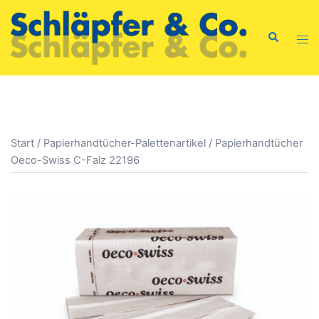
Zum
Inhalt
Suche
Men
springen
ums
Start
/
Papierhandtücher-Palettenartikel
/ Papierhandtücher
Oeco-Swiss C-Falz 22196