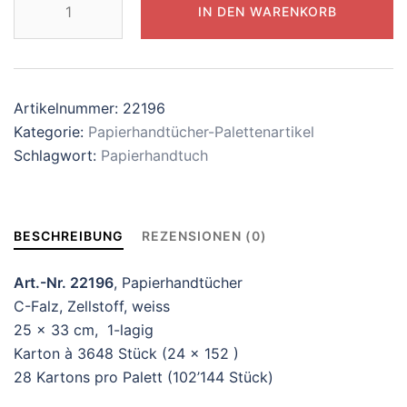
IN DEN WARENKORB
Oeco-
Swiss
C-
Falz
Artikelnummer:
22196
22196
Kategorie:
Papierhandtücher-Palettenartikel
Menge
Schlagwort:
Papierhandtuch
BESCHREIBUNG
REZENSIONEN (0)
Art.-Nr. 22196
, Papierhandtücher
C-Falz, Zellstoff, weiss
25 x 33 cm, 1-lagig
Karton à 3648 Stück (24 x 152 )
28 Kartons pro Palett (102’144 Stück)