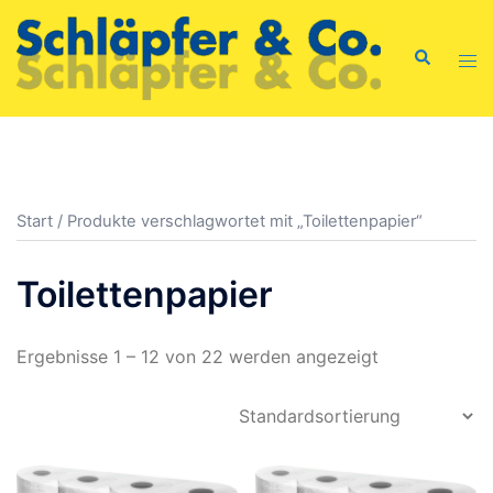
Zum
Inhalt
Suche
Men
springen
ums
Start
/ Produkte verschlagwortet mit „Toilettenpapier“
Toilettenpapier
Ergebnisse 1 – 12 von 22 werden angezeigt