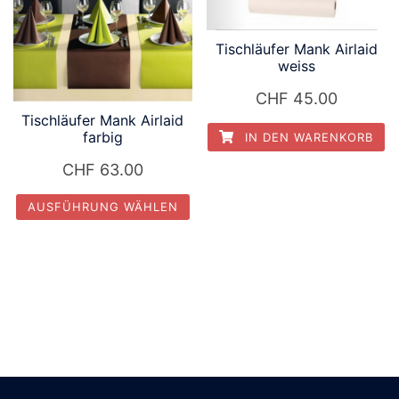
Tischläufer Mank Airlaid
weiss
CHF
45.00
Tischläufer Mank Airlaid
farbig
IN DEN WARENKORB
CHF
63.00
AUSFÜHRUNG WÄHLEN
Dieses
Produkt
weist
mehrere
Varianten
auf.
Die