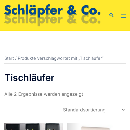
Zum
Inhalt
Suche
Men
springen
ums
Start
/ Produkte verschlagwortet mit „Tischläufer“
Tischläufer
Alle 2 Ergebnisse werden angezeigt