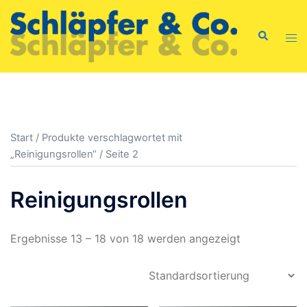
Zum
Inhalt
Suche
Men
springen
ums
Start
/
Produkte verschlagwortet mit
„Reinigungsrollen“
/ Seite 2
Reinigungsrollen
Ergebnisse 13 – 18 von 18 werden angezeigt