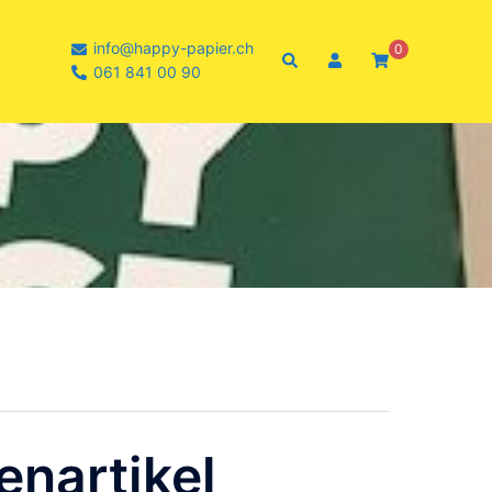
info@happy-papier.ch
0
Suche
061 841 00 90
enartikel